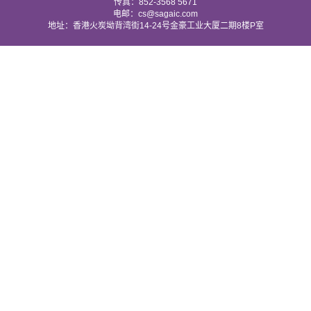
传真：852-3568 5671
电邮：cs@sagaic.com
地址：香港火炭坳背湾街14-24号金豪工业大厦二期8楼P室