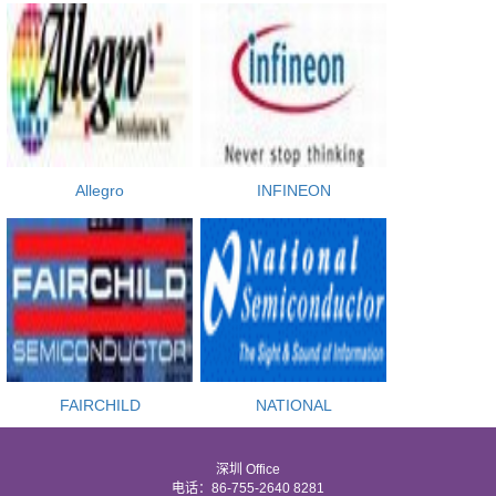
Allegro
INFINEON
FAIRCHILD
NATIONAL
深圳 Office
电话：86-755-2640 8281