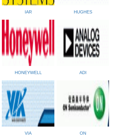
IAR
HUGHES
HONEYWELL
ADI
VIA
ON