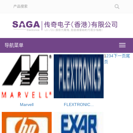
导航菜单
导
航
1
2
3
4
下一页
尾
菜
页
单
Marvell
FLEXTRONIC...