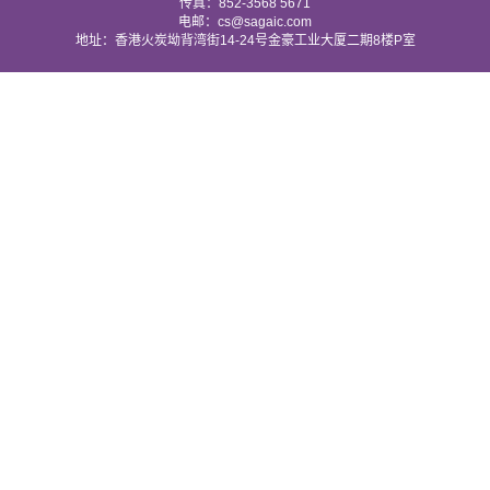
传真：852-3568 5671
电邮：cs@sagaic.com
地址：香港火炭坳背湾街14-24号金豪工业大厦二期8楼P室