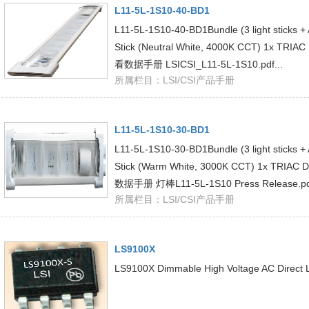
L11-5L-1S10-40-BD1
L11-5L-1S10-40-BD1Bundle (3 light sticks 
Stick (Neutral White, 4000K CCT) 1x TRIAC
看数据手册 LSICSI_L11-5L-1S10.pdf...
所属栏目：
LSI/CSI产品手册
L11-5L-1S10-30-BD1
L11-5L-1S10-30-BD1Bundle (3 light sticks 
Stick (Warm White, 3000K CCT) 1x TRIAC 
数据手册 灯棒L11-5L-1S10 Press Release.pdf
所属栏目：
LSI/CSI产品手册
LS9100X
LS9100X Dimmable High Voltage AC Direct LE