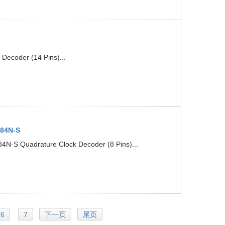
ecoder (14 Pins)...
84N-S
S Quadrature Clock Decoder (8 Pins)...
6
7
下一页
尾页